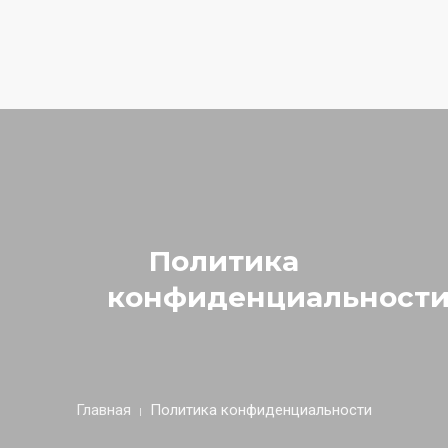
Наш адрес:
г.Истра, ул.Советская, д.27, Biometria Clinic
Тел.:
+7 (929) 989-44-75
E-mail:
info@podolog-istra.ru
ГЛАВНАЯ
НАШИ УСЛУГИ
ОТЗЫВЫ
Политика
СПЕЦИАЛИСТЫ
конфиденциальност
ОБУЧЕНИЕ
ЦЕНЫ
КОНТАКТЫ
Главная
Политика конфиденциальности