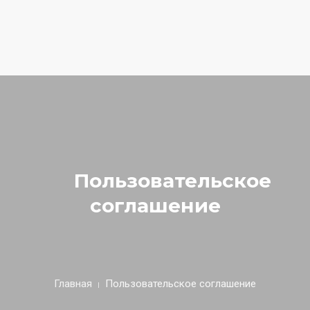
Наш адрес:
г.Истра, ул.Советская, д.27, Biometria Clinic
Тел.:
+7 (929) 989-44-75
E-mail:
info@podolog-istra.ru
ГЛАВНАЯ
НАШИ УСЛУГИ
ОТЗЫВЫ
Пользовательское
СПЕЦИАЛИСТЫ
соглашение
ОБУЧЕНИЕ
ЦЕНЫ
КОНТАКТЫ
Главная
Пользовательское соглашение