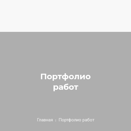
Наш адрес:
г.Истра, ул.Советская, д.27, Biometria Clinic
Тел.:
+7 (929) 989-44-75
E-mail:
info@podolog-istra.ru
ГЛАВНАЯ
НАШИ УСЛУГИ
ОТЗЫВЫ
Портфолио
СПЕЦИАЛИСТЫ
работ
ОБУЧЕНИЕ
ЦЕНЫ
КОНТАКТЫ
Главная
Портфолио работ